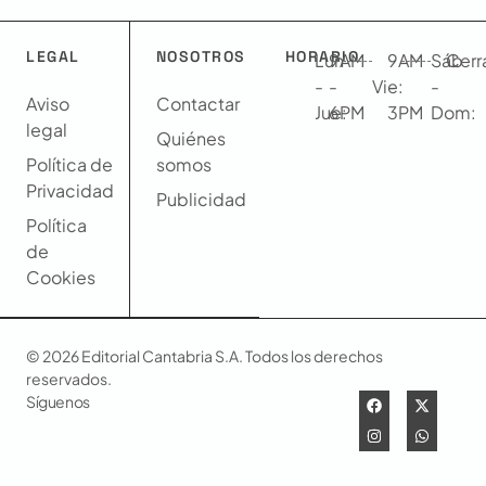
LEGAL
NOSOTROS
HORARIO
Lun
9AM
9AM
Sáb
Cerr
-
-
Vie:
-
-
Aviso
Contactar
Jue:
6PM
3PM
Dom:
legal
Quiénes
Política de
somos
Privacidad
Publicidad
Política
de
Cookies
© 2026 Editorial Cantabria S.A. Todos los derechos
reservados.
Síguenos