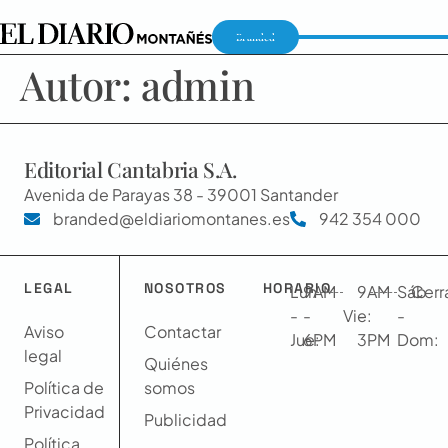
Branded
Autor:
admin
Editorial Cantabria S.A.
Avenida de Parayas 38 - 39001 Santander
branded@eldiariomontanes.es
942 354 000
LEGAL
NOSOTROS
HORARIO
Lun
9AM
9AM
Sáb
Cerr
-
-
Vie:
-
-
Aviso
Contactar
Jue:
6PM
3PM
Dom:
legal
Quiénes
Política de
somos
Privacidad
Publicidad
Política